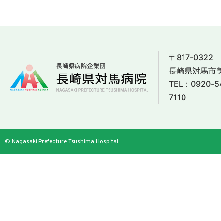
〒817-0322
長崎県対馬市美
TEL：
0920-5
7110
© Nagasaki Prefecture Tsushima Hospital.