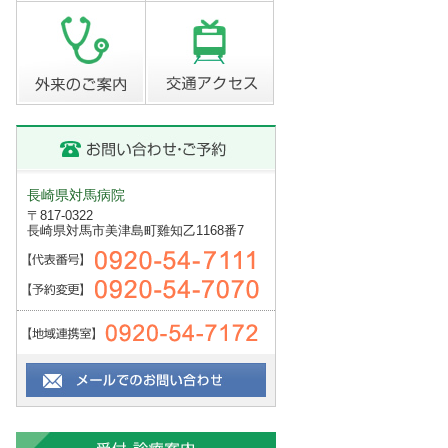
長崎県対馬病院
〒817-0322
長崎県対馬市美津島町雞知乙1168番7