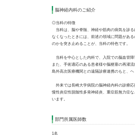
外科
病院情報の公表
脳神経内科のご紹介
循環器内科
◎当科の特徴
当科は、脳や脊髄、神経や筋肉の病気を診る
なくなったときには、前述の領域に問題がある
のかを突き止めることが、当科の特色です。
当科を中心とした内科で、入院での脳血管障
また、手術適応のある患者様や脳梗塞の再灌流療
島外高次医療機関との遠隔診療連携のもと、ヘ
外来では長崎大学病院の脳神経内科の診療応
慢性炎症性脱髄性多発神経炎、重症筋無力症な
います。
部門所属医師数
1名