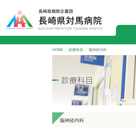
HOME
診療科目
脳神経内科
診療を受けられる方
病院のご紹介
地域コミュニティとの深い関わり
皮膚科
最新医療への取り組み
脳神経外科
外来のご案内
院長あいさつ
看
救急科
外来担当医表
理念・基本方針
健
腫瘍内科、腫瘍外科、緩和ケア放射線科
患者様相談室
患者様の権利と義務
栄
放射線科
訪問看護ステーション
病院概要
臨
脳神経内科
眼科
施設基準一覧・認定施設
薬