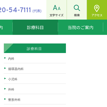
0-54-7111
(代表)
文字サイズ
検索
アクセス
内
診療科目
当院のご案内
健康診断を受けられる方
病院広報
最新の施設・設備による安心の医療
リウマチ科
診療科目
脳神経内科
健康診断のご案内
施設案内・フロアマップ
内科
人工透析内科
特定健診について
広報誌
循環器内科
麻酔科
特定保健指導について
小児科
耳鼻咽喉科
外科
整形外科
整形外科