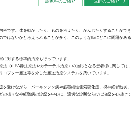
小児科
診療科のご紹介
医師のご紹介
内科
内科です。体を動かしたり、ものを考えたり、かんじたりすることができ
のではないかと考えられることが多く、このような時にどこに問題がある
害に対する標準的治療も行っています。
法（rt-PA静注療法やカテーテル治療）の適応となる患者様に関しては、
リコプター搬送等を介した搬送治療システムを築いています。
援を受けながら、パーキンソン病や筋萎縮性側索硬化症、視神経脊髄炎、
どの様々な神経難病の診療を中心に、適切な診断ならびに治療を心掛けて