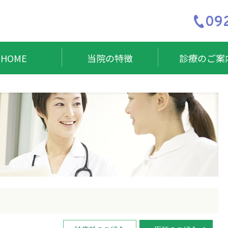
092
HOME
当院の特徴
診療のご案
部門紹介
入院される方
皆様を支える診療科目と医療体制
泌尿器科
次世代を担うスタッフ教育への取り組み
血液内科
護部
入院のご案内
地域連携室
臨床検査科
診室
お見舞い・面会
人工透析室
リハビリテーション科
養管理室
入院医療費(DPC制度)
臨床工学室
精神科
床検査科
リハビリテーション科
産婦人科
局
診療放射線科