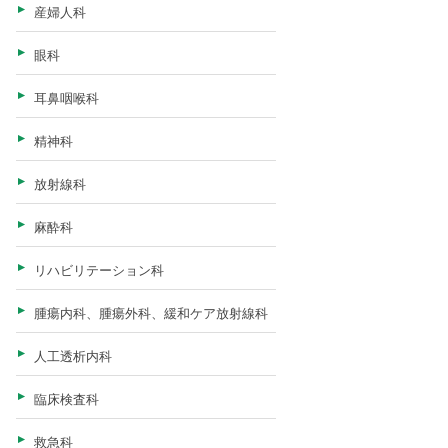
消化器内科
産婦人科
眼科
耳鼻咽喉科
精神科
放射線科
麻酔科
リハビリテーション科
腫瘍内科、腫瘍外科、緩和ケア放射線科
人工透析内科
臨床検査科
救急科